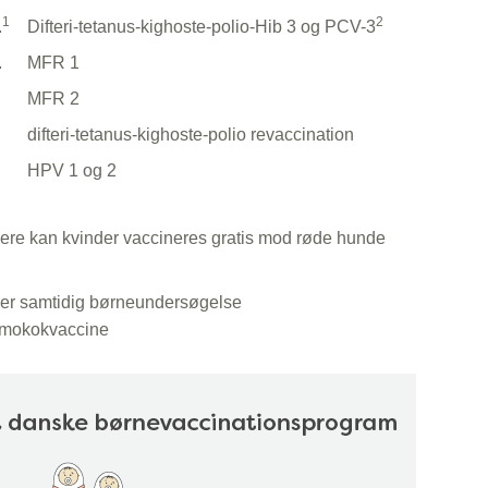
1
2
.
Difteri-tetanus-kighoste-polio-Hib 3 og PCV-3
.
MFR 1
MFR 2
difteri-tetanus-kighoste-polio revaccination
HPV 1 og 2
ere kan kvinder vaccineres gratis mod røde hunde
ver samtidig børneundersøgelse
mokokvaccine