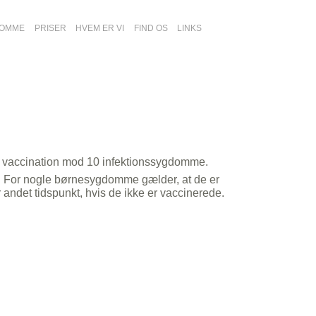
DOMME
PRISER
HVEM ER VI
FIND OS
LINKS
is vaccination mod 10 infektionssygdomme.
. For nogle børnesygdomme gælder, at de er
andet tidspunkt, hvis de ikke er vaccinerede.