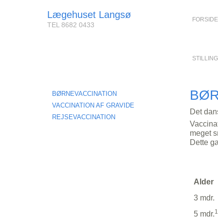
Lægehuset Langsø
FORSIDE
TEL 8682 0433
STILLIN
BØR
BØRNEVACCINATION
VACCINATION AF GRAVIDE
Det dans
REJSEVACCINATION
Vaccina
meget sm
Dette gæ
Alder
3 mdr.
1
5 mdr.