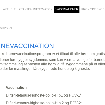
AKTUELT
PRAKTISK INFORMATION
VACCINATIONER
KRONISKE SYG
GSOPSLAG
NEVACCINATION
ke børnevaccinationsprogram er et tilbud til alle børn om grat
tioner forebygger sygdomme, som kan være alvorlige for barnet
itsomme, og at næsten alle børn vil få sygdommene på et eller 
lder for mæslinger, fåresyge, røde hunde og kighoste.
Vaccination
2
Difteri-tetanus-kighoste-polio-Hib1 og PCV-1
2
Difteri-tetanus-kighoste-polio-Hib 2 og PCV-2