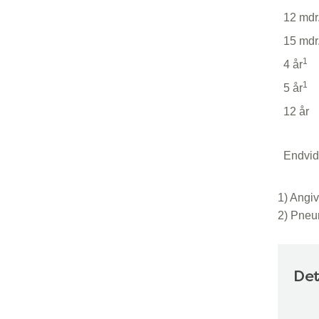
12 mdr
15 mdr
1
4 år
1
5 år
12 år
Endvid
1) Angi
2) Pneu