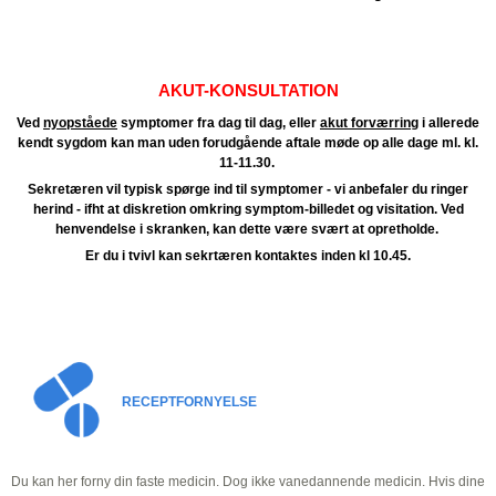
AKUT-KONSULTATION
Ved
nyopståede
symptomer fra dag til dag, eller
akut forværring
i allerede
kendt sygdom kan man uden forudgående aftale
møde op alle dage ml. kl.
11-11.30.
Sekretæren vil typisk spørge ind til symptomer - vi anbefaler du ringer
herind - ifht at diskretion omkring symptom-billedet og visitation.
Ved
henvendelse i skranken, kan dette være svært at opretholde.
Er du i tvivl kan sekrtæren kontaktes inden kl 10.45.
RECEPTFORNYELSE
Du kan her forny din faste medicin. Dog ikke vanedannende medicin. Hvis dine