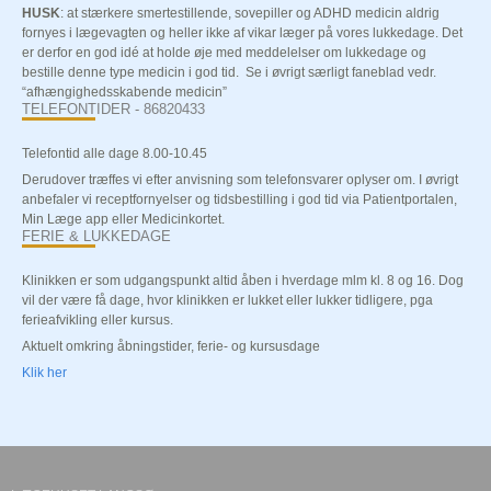
HUSK
: at stærkere smertestillende, sovepiller og ADHD medicin aldrig
fornyes i lægevagten og heller ikke af vikar læger på vores lukkedage. Det
er derfor en god idé at holde øje med meddelelser om lukkedage og
bestille denne type medicin i god tid. Se i øvrigt særligt faneblad vedr.
“afhængighedsskabende medicin”
TELEFONTIDER - 86820433
Telefontid alle dage 8.00-10.45
Derudover træffes vi efter anvisning som telefonsvarer oplyser om. I øvrigt
anbefaler vi receptfornyelser og tidsbestilling i god tid via Patientportalen,
Min Læge app eller Medicinkortet.
FERIE & LUKKEDAGE
Klinikken er som udgangspunkt altid åben i hverdage mlm kl. 8 og 16. Dog
vil der være få dage, hvor klinikken er lukket eller lukker tidligere, pga
ferieafvikling eller kursus.
Aktuelt
omkring åbningstider, ferie- og kursusdage
Klik her