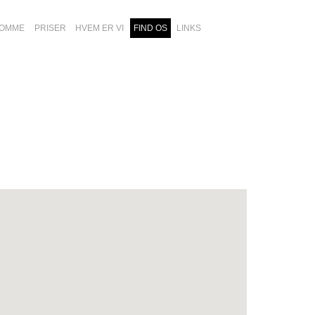
DOMME
PRISER
HVEM ER VI
FIND OS
LINKS